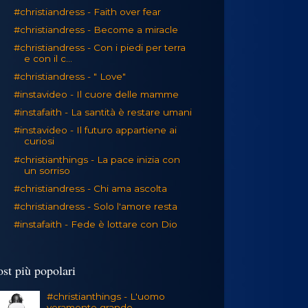
#christiandress - Faith over fear
#christiandress - Become a miracle
#christiandress - Con i piedi per terra
e con il c...
#christiandress - " Love"
#instavideo - Il cuore delle mamme
#instafaith - La santità è restare umani
#instavideo - Il futuro appartiene ai
curiosi
#christianthings - La pace inizia con
un sorriso
#christiandress - Chi ama ascolta
#christiandress - Solo l'amore resta
#instafaith - Fede è lottare con Dio
ost più popolari
#christianthings - L'uomo
veramente grande