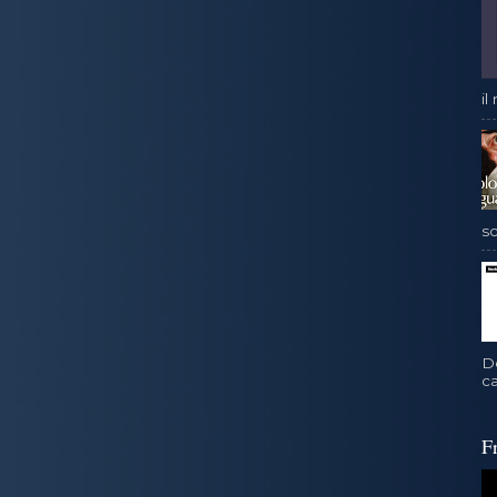
il
sc
D
ca
F