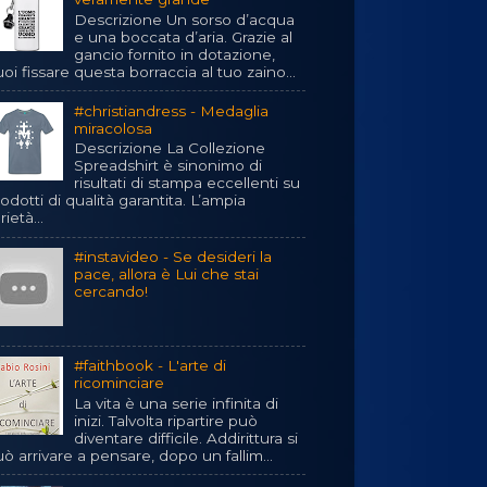
Descrizione Un sorso d’acqua
e una boccata d’aria. Grazie al
gancio fornito in dotazione,
oi fissare questa borraccia al tuo zaino...
#christiandress - Medaglia
miracolosa
Descrizione La Collezione
Spreadshirt è sinonimo di
risultati di stampa eccellenti su
odotti di qualità garantita. L’ampia
rietà...
#instavideo - Se desideri la
pace, allora è Lui che stai
cercando!
#faithbook - L'arte di
ricominciare
La vita è una serie infinita di
inizi. Talvolta ripartire può
diventare difficile. Addirittura si
ò arrivare a pensare, dopo un fallim...