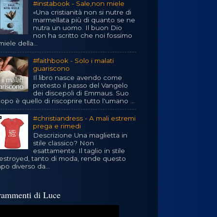
#instabook - Sale,non miele
«Una cristianità non si nutre di
marmellata più di quanto se ne
nutra un uomo. Il buon Dio
non ha scritto che noi fossimo
 miele della...
#faithbook - Solo i malati
guariscono
Il libro nasce avendo come
pretesto il passo del Vangelo
dei discepoli di Emmaus. Suo
opo è quello di riscoprire tutto l'umano ...
#christiandress - A mali estremi
prega e rimedi
Descrizione Una maglietta in
stile classico? Non
esattamente. Il taglio in stile
estroyed, tanto di moda, rende questo
po diverso da...
rammenti di Luce