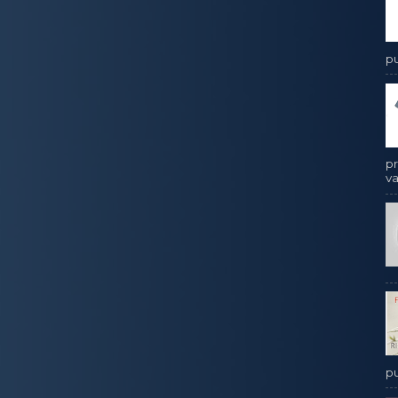
pu
pr
va
pu