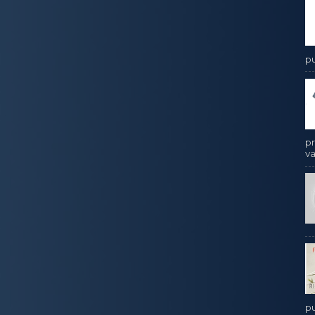
pu
pr
va
pu