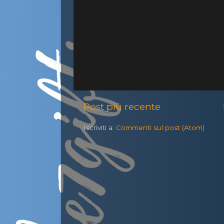
Post più recente
Iscriviti a:
Commenti sul post (Atom)