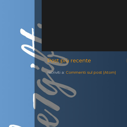
Post più recente
Iscriviti a:
Commenti sul post (Atom)