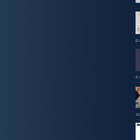
pu
il
sc