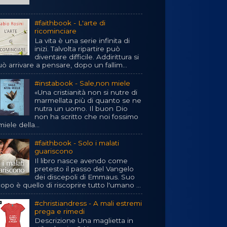
#faithbook - L'arte di
ricominciare
La vita è una serie infinita di
inizi. Talvolta ripartire può
diventare difficile. Addirittura si
ò arrivare a pensare, dopo un fallim...
#instabook - Sale,non miele
«Una cristianità non si nutre di
marmellata più di quanto se ne
nutra un uomo. Il buon Dio
non ha scritto che noi fossimo
 miele della...
#faithbook - Solo i malati
guariscono
Il libro nasce avendo come
pretesto il passo del Vangelo
dei discepoli di Emmaus. Suo
opo è quello di riscoprire tutto l'umano ...
#christiandress - A mali estremi
prega e rimedi
Descrizione Una maglietta in