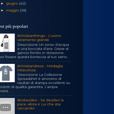
giugno
(42)
►
maggio
(26)
►
ost più popolari
#christianthings - L'uomo
veramente grande
Descrizione Un sorso d’acqua
e una boccata d’aria. Grazie al
gancio fornito in dotazione,
oi fissare questa borraccia al tuo zaino...
#christiandress - Medaglia
miracolosa
Descrizione La Collezione
Spreadshirt è sinonimo di
risultati di stampa eccellenti su
odotti di qualità garantita. L’ampia
rietà...
#instavideo - Se desideri la
pace, allora è Lui che stai
cercando!