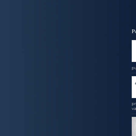
P
pu
pr
va