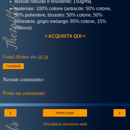
tessuto robusto e resistente: 150g/mq
materiale: 100% cotone (antracite: 50% cotone,
50% poliestere, bluastro: 50% cotone, 50%
poliestere, grigio melange: 85% cotone, 15%
viscosa)
> ACQUISTA QUI <
Fede2.0Editor
alle
16:19
Condividi
Nessun commento:
Posta un commento
‹
›
Home page
Visualizza versione web