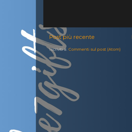
Post più recente
Iscriviti a:
Commenti sul post (Atom)